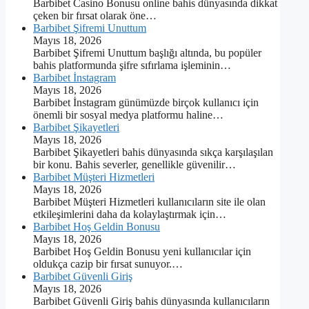
Barbibet Casino Bonusu online bahis dünyasında dikkat
çeken bir fırsat olarak öne…
Barbibet Şifremi Unuttum
Mayıs 18, 2026
Barbibet Şifremi Unuttum başlığı altında, bu popüler
bahis platformunda şifre sıfırlama işleminin…
Barbibet İnstagram
Mayıs 18, 2026
Barbibet İnstagram günümüzde birçok kullanıcı için
önemli bir sosyal medya platformu haline…
Barbibet Şikayetleri
Mayıs 18, 2026
Barbibet Şikayetleri bahis dünyasında sıkça karşılaşılan
bir konu. Bahis severler, genellikle güvenilir…
Barbibet Müşteri Hizmetleri
Mayıs 18, 2026
Barbibet Müşteri Hizmetleri kullanıcıların site ile olan
etkileşimlerini daha da kolaylaştırmak için…
Barbibet Hoş Geldin Bonusu
Mayıs 18, 2026
Barbibet Hoş Geldin Bonusu yeni kullanıcılar için
oldukça cazip bir fırsat sunuyor.…
Barbibet Güvenli Giriş
Mayıs 18, 2026
Barbibet Güvenli Giriş bahis dünyasında kullanıcıların