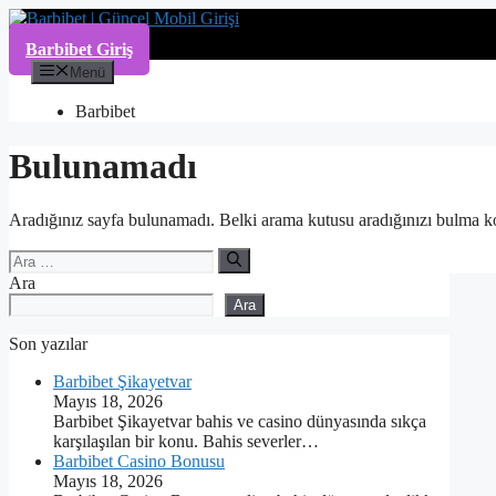
İçeriğe
atla
Barbibet Giriş
Menü
Barbibet
Bulunamadı
Aradığınız sayfa bulunamadı. Belki arama kutusu aradığınızı bulma ko
için
ara
Ara
Ara
Son yazılar
Barbibet Şikayetvar
Mayıs 18, 2026
Barbibet Şikayetvar bahis ve casino dünyasında sıkça
karşılaşılan bir konu. Bahis severler…
Barbibet Casino Bonusu
Mayıs 18, 2026