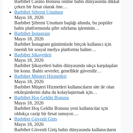
Barbibet Casino Bonusu online bahis dünyasında dikkat
çeken bir fırsat olarak öne…
Barbibet Şifremi Unuttum
Mayıs 18, 2026
Barbibet Şifremi Unuttum başlığı altında, bu popüler
bahis platformunda şifre sıfırlama işleminin…
Barbibet İnstagram
Mayıs 18, 2026
Barbibet İnstagram günümüzde birçok kullanıcı için
önemli bir sosyal medya platformu haline…
Barbibet Şikayetleri
Mayıs 18, 2026
Barbibet Şikayetleri bahis dünyasında sıkça karşılaşılan
bir konu. Bahis severler, genellikle güvenilir…
Barbibet Müşteri Hizmetleri
Mayıs 18, 2026
Barbibet Müşteri Hizmetleri kullanıcıların site ile olan
etkileşimlerini daha da kolaylaştırmak için…
Barbibet Hoş Geldin Bonusu
Mayıs 18, 2026
Barbibet Hoş Geldin Bonusu yeni kullanıcılar için
oldukça cazip bir fırsat sunuyor.…
Barbibet Güvenli Giriş
Mayıs 18, 2026
Barbibet Güvenli Giriş bahis dünyasında kullanıcıların