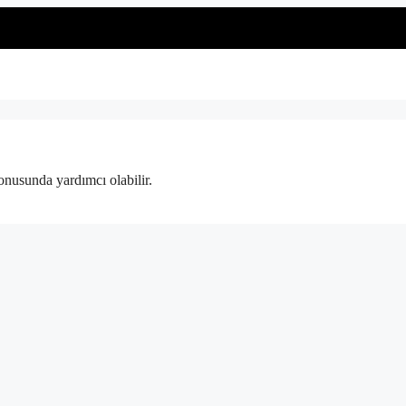
nusunda yardımcı olabilir.