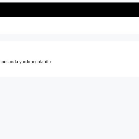
nusunda yardımcı olabilir.