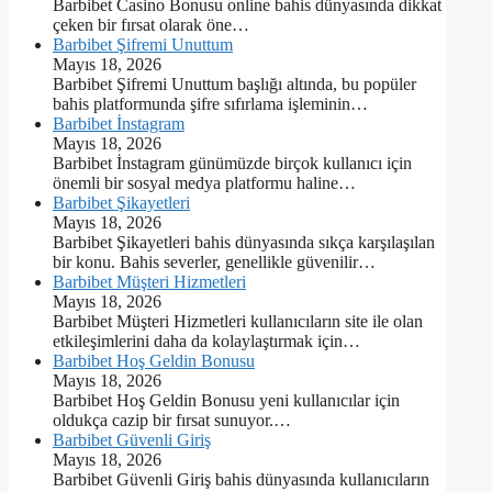
Barbibet Casino Bonusu online bahis dünyasında dikkat
çeken bir fırsat olarak öne…
Barbibet Şifremi Unuttum
Mayıs 18, 2026
Barbibet Şifremi Unuttum başlığı altında, bu popüler
bahis platformunda şifre sıfırlama işleminin…
Barbibet İnstagram
Mayıs 18, 2026
Barbibet İnstagram günümüzde birçok kullanıcı için
önemli bir sosyal medya platformu haline…
Barbibet Şikayetleri
Mayıs 18, 2026
Barbibet Şikayetleri bahis dünyasında sıkça karşılaşılan
bir konu. Bahis severler, genellikle güvenilir…
Barbibet Müşteri Hizmetleri
Mayıs 18, 2026
Barbibet Müşteri Hizmetleri kullanıcıların site ile olan
etkileşimlerini daha da kolaylaştırmak için…
Barbibet Hoş Geldin Bonusu
Mayıs 18, 2026
Barbibet Hoş Geldin Bonusu yeni kullanıcılar için
oldukça cazip bir fırsat sunuyor.…
Barbibet Güvenli Giriş
Mayıs 18, 2026
Barbibet Güvenli Giriş bahis dünyasında kullanıcıların