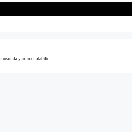
nusunda yardımcı olabilir.