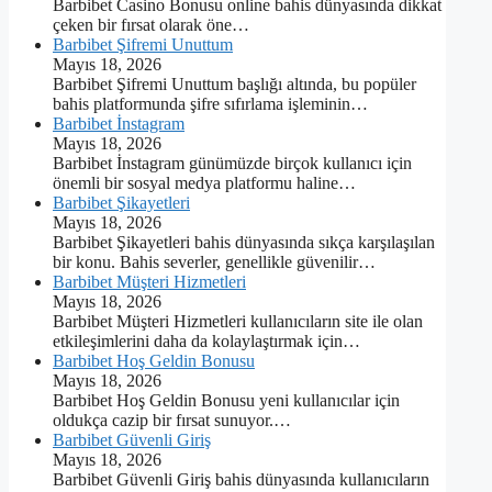
Barbibet Casino Bonusu online bahis dünyasında dikkat
çeken bir fırsat olarak öne…
Barbibet Şifremi Unuttum
Mayıs 18, 2026
Barbibet Şifremi Unuttum başlığı altında, bu popüler
bahis platformunda şifre sıfırlama işleminin…
Barbibet İnstagram
Mayıs 18, 2026
Barbibet İnstagram günümüzde birçok kullanıcı için
önemli bir sosyal medya platformu haline…
Barbibet Şikayetleri
Mayıs 18, 2026
Barbibet Şikayetleri bahis dünyasında sıkça karşılaşılan
bir konu. Bahis severler, genellikle güvenilir…
Barbibet Müşteri Hizmetleri
Mayıs 18, 2026
Barbibet Müşteri Hizmetleri kullanıcıların site ile olan
etkileşimlerini daha da kolaylaştırmak için…
Barbibet Hoş Geldin Bonusu
Mayıs 18, 2026
Barbibet Hoş Geldin Bonusu yeni kullanıcılar için
oldukça cazip bir fırsat sunuyor.…
Barbibet Güvenli Giriş
Mayıs 18, 2026
Barbibet Güvenli Giriş bahis dünyasında kullanıcıların