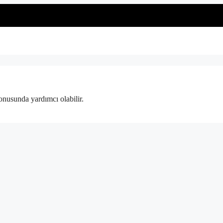
nusunda yardımcı olabilir.