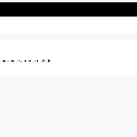
nusunda yardımcı olabilir.