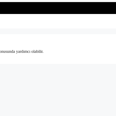
nusunda yardımcı olabilir.