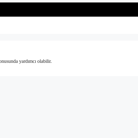
nusunda yardımcı olabilir.