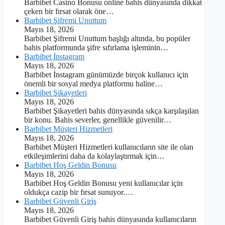
Barbibet Casino Bonusu online bahis dünyasında dikkat
çeken bir fırsat olarak öne…
Barbibet Şifremi Unuttum
Mayıs 18, 2026
Barbibet Şifremi Unuttum başlığı altında, bu popüler
bahis platformunda şifre sıfırlama işleminin…
Barbibet İnstagram
Mayıs 18, 2026
Barbibet İnstagram günümüzde birçok kullanıcı için
önemli bir sosyal medya platformu haline…
Barbibet Şikayetleri
Mayıs 18, 2026
Barbibet Şikayetleri bahis dünyasında sıkça karşılaşılan
bir konu. Bahis severler, genellikle güvenilir…
Barbibet Müşteri Hizmetleri
Mayıs 18, 2026
Barbibet Müşteri Hizmetleri kullanıcıların site ile olan
etkileşimlerini daha da kolaylaştırmak için…
Barbibet Hoş Geldin Bonusu
Mayıs 18, 2026
Barbibet Hoş Geldin Bonusu yeni kullanıcılar için
oldukça cazip bir fırsat sunuyor.…
Barbibet Güvenli Giriş
Mayıs 18, 2026
Barbibet Güvenli Giriş bahis dünyasında kullanıcıların