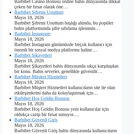
Barbibet Casino Bonusu online bahis dünyasında dikkat
çeken bir fırsat olarak öne…
Barbibet Şifremi Unuttum
Mayıs 18, 2026
Barbibet Şifremi Unuttum başlığı altında, bu popüler
bahis platformunda şifre sıfırlama işleminin…
Barbibet İnstagram
Mayıs 18, 2026
Barbibet İnstagram günümüzde birçok kullanıcı için
önemli bir sosyal medya platformu haline…
Barbibet Şikayetleri
Mayıs 18, 2026
Barbibet Şikayetleri bahis dünyasında sıkça karşılaşılan
bir konu. Bahis severler, genellikle güvenilir…
Barbibet Müşteri Hizmetleri
Mayıs 18, 2026
Barbibet Müşteri Hizmetleri kullanıcıların site ile olan
etkileşimlerini daha da kolaylaştırmak için…
Barbibet Hoş Geldin Bonusu
Mayıs 18, 2026
Barbibet Hoş Geldin Bonusu yeni kullanıcılar için
oldukça cazip bir fırsat sunuyor.…
Barbibet Güvenli Giriş
Mayıs 18, 2026
Barbibet Güvenli Giriş bahis dünyasında kullanıcıların