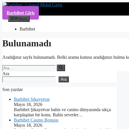
İçeriğe
atla
Barbibet Giriş
Menü
Barbibet
Bulunamadı
Aradığınız sayfa bulunamadı. Belki arama kutusu aradığınızı bulma ko
için
ara
Ara
Ara
Son yazılar
Barbibet Şikayetvar
Mayıs 18, 2026
Barbibet Şikayetvar bahis ve casino dünyasında sıkça
karşılaşılan bir konu. Bahis severler…
Barbibet Casino Bonusu
Mayıs 18, 2026