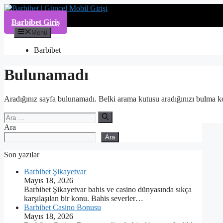
İçeriğe
atla
Barbibet Giriş
Menü
Barbibet
Bulunamadı
Aradığınız sayfa bulunamadı. Belki arama kutusu aradığınızı bulma ko
için
ara
Ara
Ara
Son yazılar
Barbibet Şikayetvar
Mayıs 18, 2026
Barbibet Şikayetvar bahis ve casino dünyasında sıkça
karşılaşılan bir konu. Bahis severler…
Barbibet Casino Bonusu
Mayıs 18, 2026