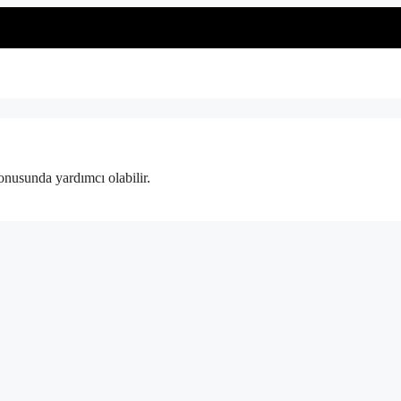
nusunda yardımcı olabilir.