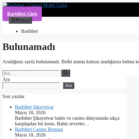
İçeriğe
atla
Barbibet Giriş
Menü
Barbibet
Bulunamadı
Aradığınız sayfa bulunamadı. Belki arama kutusu aradığınızı bulma ko
için
ara
Ara
Ara
Son yazılar
Barbibet Şikayetvar
Mayıs 18, 2026
Barbibet Şikayetvar bahis ve casino dünyasında sıkça
karşılaşılan bir konu. Bahis severler…
Barbibet Casino Bonusu
Mayıs 18, 2026