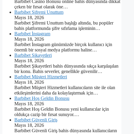
Barbibet Casino Bonusu online bahis dünyasında dikkat
çeken bir fırsat olarak öne…
Barbibet Şifremi Unuttum
Mayıs 18, 2026
Barbibet Şifremi Unuttum başlığı altında, bu popüler
bahis platformunda şifre sıfırlama işleminin…
Barbibet İnstagram
Mayıs 18, 2026
Barbibet İnstagram günümüzde birçok kullanıcı için
önemli bir sosyal medya platformu haline…
Barbibet Şikayetleri
Mayıs 18, 2026
Barbibet Şikayetleri bahis dünyasında sıkça karşılaşılan
bir konu. Bahis severler, genellikle güvenilir…
Barbibet Müşteri Hizmetleri
Mayıs 18, 2026
Barbibet Müşteri Hizmetleri kullanıcıların site ile olan
etkileşimlerini daha da kolaylaştırmak için…
Barbibet Hoş Geldin Bonusu
Mayıs 18, 2026
Barbibet Hoş Geldin Bonusu yeni kullanıcılar için
oldukça cazip bir fırsat sunuyor.…
Barbibet Güvenli Giriş
Mayıs 18, 2026
Barbibet Güvenli Giriş bahis dünyasında kullanıcıların