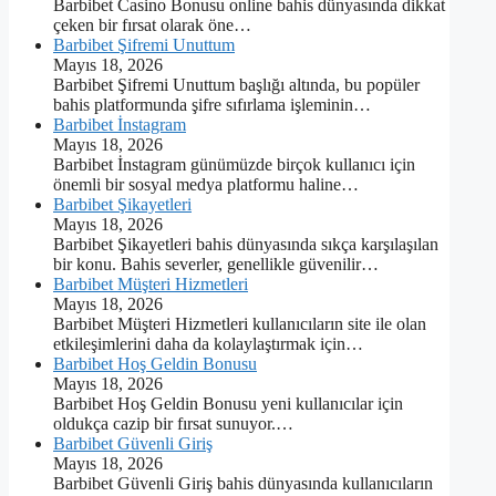
Barbibet Casino Bonusu online bahis dünyasında dikkat
çeken bir fırsat olarak öne…
Barbibet Şifremi Unuttum
Mayıs 18, 2026
Barbibet Şifremi Unuttum başlığı altında, bu popüler
bahis platformunda şifre sıfırlama işleminin…
Barbibet İnstagram
Mayıs 18, 2026
Barbibet İnstagram günümüzde birçok kullanıcı için
önemli bir sosyal medya platformu haline…
Barbibet Şikayetleri
Mayıs 18, 2026
Barbibet Şikayetleri bahis dünyasında sıkça karşılaşılan
bir konu. Bahis severler, genellikle güvenilir…
Barbibet Müşteri Hizmetleri
Mayıs 18, 2026
Barbibet Müşteri Hizmetleri kullanıcıların site ile olan
etkileşimlerini daha da kolaylaştırmak için…
Barbibet Hoş Geldin Bonusu
Mayıs 18, 2026
Barbibet Hoş Geldin Bonusu yeni kullanıcılar için
oldukça cazip bir fırsat sunuyor.…
Barbibet Güvenli Giriş
Mayıs 18, 2026
Barbibet Güvenli Giriş bahis dünyasında kullanıcıların