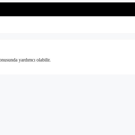
nusunda yardımcı olabilir.