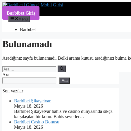
İçeriğe
atla
Barbibet Giriş
Menü
Barbibet
Bulunamadı
Aradığınız sayfa bulunamadı. Belki arama kutusu aradığınızı bulma ko
için
ara
Ara
Ara
Son yazılar
Barbibet Şikayetvar
Mayıs 18, 2026
Barbibet Şikayetvar bahis ve casino dünyasında sıkça
karşılaşılan bir konu. Bahis severler…
Barbibet Casino Bonusu
Mayıs 18, 2026