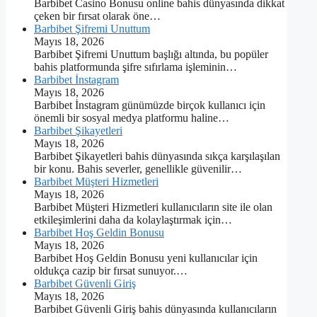
Barbibet Casino Bonusu online bahis dünyasında dikkat
çeken bir fırsat olarak öne…
Barbibet Şifremi Unuttum
Mayıs 18, 2026
Barbibet Şifremi Unuttum başlığı altında, bu popüler
bahis platformunda şifre sıfırlama işleminin…
Barbibet İnstagram
Mayıs 18, 2026
Barbibet İnstagram günümüzde birçok kullanıcı için
önemli bir sosyal medya platformu haline…
Barbibet Şikayetleri
Mayıs 18, 2026
Barbibet Şikayetleri bahis dünyasında sıkça karşılaşılan
bir konu. Bahis severler, genellikle güvenilir…
Barbibet Müşteri Hizmetleri
Mayıs 18, 2026
Barbibet Müşteri Hizmetleri kullanıcıların site ile olan
etkileşimlerini daha da kolaylaştırmak için…
Barbibet Hoş Geldin Bonusu
Mayıs 18, 2026
Barbibet Hoş Geldin Bonusu yeni kullanıcılar için
oldukça cazip bir fırsat sunuyor.…
Barbibet Güvenli Giriş
Mayıs 18, 2026
Barbibet Güvenli Giriş bahis dünyasında kullanıcıların