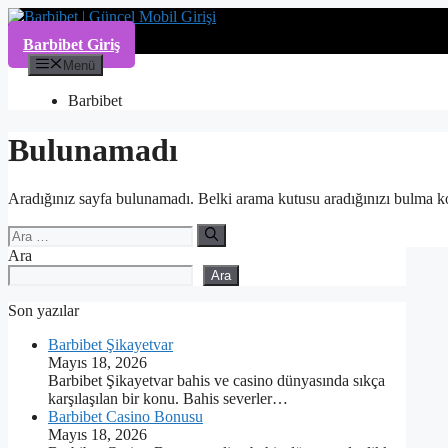
İçeriğe
atla
Barbibet Giriş
Menü
Barbibet
Bulunamadı
Aradığınız sayfa bulunamadı. Belki arama kutusu aradığınızı bulma ko
için
ara
Ara
Ara
Son yazılar
Barbibet Şikayetvar
Mayıs 18, 2026
Barbibet Şikayetvar bahis ve casino dünyasında sıkça
karşılaşılan bir konu. Bahis severler…
Barbibet Casino Bonusu
Mayıs 18, 2026