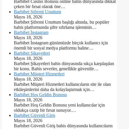
Barbibet Casino Bonusu online bahis dünyasında dikkat
çeken bir fırsat olarak öne…
Barbibet Şifremi Unuttum
Mayıs 18, 2026
Barbibet Şifremi Unuttum başlığı altında, bu popüler
bahis platformunda şifre sıfırlama işleminin…
Barbibet İnstagram
Mayıs 18, 2026
Barbibet İnstagram günümüzde birçok kullanıcı için
önemli bir sosyal medya platformu haline…
Barbibet Şikayetleri
Mayıs 18, 2026
Barbibet Şikayetleri bahis dünyasında sıkça karşılaşılan
bir konu. Bahis severler, genellikle güvenilir…
Barbibet Müşteri Hizmetleri
Mayıs 18, 2026
Barbibet Müşteri Hizmetleri kullanıcıların site ile olan
etkileşimlerini daha da kolaylaştırmak için…
Barbibet Hoş Geldin Bonusu
Mayıs 18, 2026
Barbibet Hoş Geldin Bonusu yeni kullanıcılar için
oldukça cazip bir fırsat sunuyor.…
Barbibet Güvenli Giriş
Mayıs 18, 2026
Barbibet Güvenli Giriş bahis dünyasında kullanıcıların