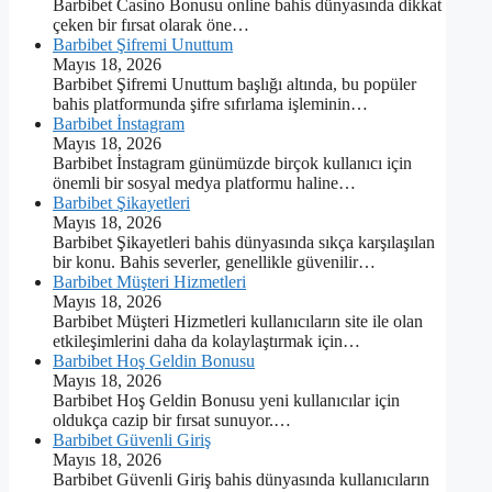
Barbibet Casino Bonusu online bahis dünyasında dikkat
çeken bir fırsat olarak öne…
Barbibet Şifremi Unuttum
Mayıs 18, 2026
Barbibet Şifremi Unuttum başlığı altında, bu popüler
bahis platformunda şifre sıfırlama işleminin…
Barbibet İnstagram
Mayıs 18, 2026
Barbibet İnstagram günümüzde birçok kullanıcı için
önemli bir sosyal medya platformu haline…
Barbibet Şikayetleri
Mayıs 18, 2026
Barbibet Şikayetleri bahis dünyasında sıkça karşılaşılan
bir konu. Bahis severler, genellikle güvenilir…
Barbibet Müşteri Hizmetleri
Mayıs 18, 2026
Barbibet Müşteri Hizmetleri kullanıcıların site ile olan
etkileşimlerini daha da kolaylaştırmak için…
Barbibet Hoş Geldin Bonusu
Mayıs 18, 2026
Barbibet Hoş Geldin Bonusu yeni kullanıcılar için
oldukça cazip bir fırsat sunuyor.…
Barbibet Güvenli Giriş
Mayıs 18, 2026
Barbibet Güvenli Giriş bahis dünyasında kullanıcıların