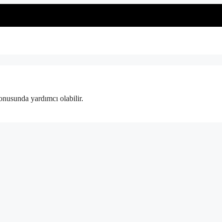
nusunda yardımcı olabilir.