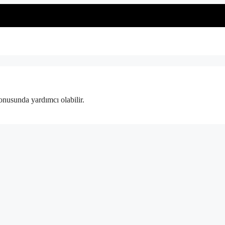
nusunda yardımcı olabilir.