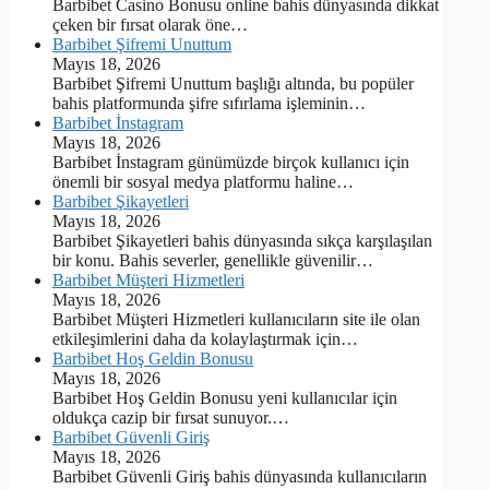
Barbibet Casino Bonusu online bahis dünyasında dikkat
çeken bir fırsat olarak öne…
Barbibet Şifremi Unuttum
Mayıs 18, 2026
Barbibet Şifremi Unuttum başlığı altında, bu popüler
bahis platformunda şifre sıfırlama işleminin…
Barbibet İnstagram
Mayıs 18, 2026
Barbibet İnstagram günümüzde birçok kullanıcı için
önemli bir sosyal medya platformu haline…
Barbibet Şikayetleri
Mayıs 18, 2026
Barbibet Şikayetleri bahis dünyasında sıkça karşılaşılan
bir konu. Bahis severler, genellikle güvenilir…
Barbibet Müşteri Hizmetleri
Mayıs 18, 2026
Barbibet Müşteri Hizmetleri kullanıcıların site ile olan
etkileşimlerini daha da kolaylaştırmak için…
Barbibet Hoş Geldin Bonusu
Mayıs 18, 2026
Barbibet Hoş Geldin Bonusu yeni kullanıcılar için
oldukça cazip bir fırsat sunuyor.…
Barbibet Güvenli Giriş
Mayıs 18, 2026
Barbibet Güvenli Giriş bahis dünyasında kullanıcıların