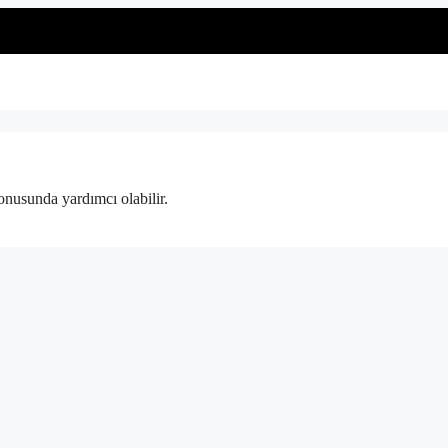
nusunda yardımcı olabilir.