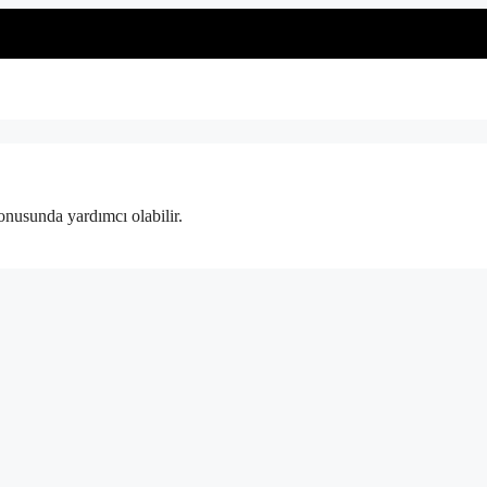
nusunda yardımcı olabilir.