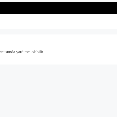
nusunda yardımcı olabilir.