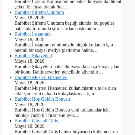
Barbibet Casino Bonusu online bahis dünyasında dikkat
çeken bir fırsat olarak öne…
Barbibet Şifremi Unuttum
Mayıs 18, 2026
Barbibet Şifremi Unuttum başlığı altında, bu popüler
bahis platformunda şifre sıfırlama işleminin…
Barbibet İnstagram
Mayıs 18, 2026
Barbibet İnstagram günümüzde birçok kullanıcı için
önemli bir sosyal medya platformu haline…
Barbibet Şikayetleri
Mayıs 18, 2026
Barbibet Şikayetleri bahis dünyasında sıkça karşılaşılan
bir konu. Bahis severler, genellikle güvenilir…
Barbibet Müşteri Hizmetleri
Mayıs 18, 2026
Barbibet Müşteri Hizmetleri kullanıcıların site ile olan
etkileşimlerini daha da kolaylaştırmak için…
Barbibet Hoş Geldin Bonusu
Mayıs 18, 2026
Barbibet Hoş Geldin Bonusu yeni kullanıcılar için
oldukça cazip bir fırsat sunuyor.…
Barbibet Güvenli Giriş
Mayıs 18, 2026
Barbibet Güvenli Giriş bahis dünyasında kullanıcıların