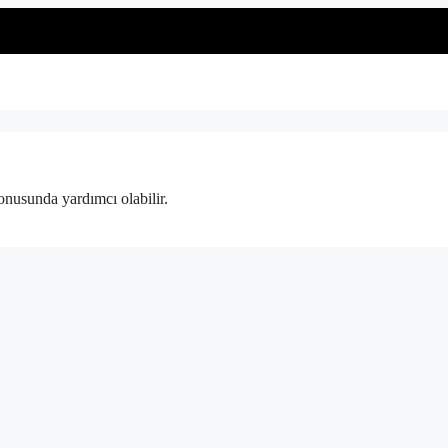
nusunda yardımcı olabilir.