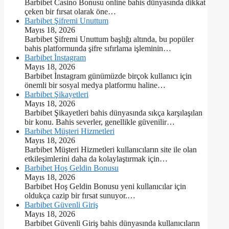
Barbibet Casino Bonusu online bahis dünyasında dikkat
çeken bir fırsat olarak öne…
Barbibet Şifremi Unuttum
Mayıs 18, 2026
Barbibet Şifremi Unuttum başlığı altında, bu popüler
bahis platformunda şifre sıfırlama işleminin…
Barbibet İnstagram
Mayıs 18, 2026
Barbibet İnstagram günümüzde birçok kullanıcı için
önemli bir sosyal medya platformu haline…
Barbibet Şikayetleri
Mayıs 18, 2026
Barbibet Şikayetleri bahis dünyasında sıkça karşılaşılan
bir konu. Bahis severler, genellikle güvenilir…
Barbibet Müşteri Hizmetleri
Mayıs 18, 2026
Barbibet Müşteri Hizmetleri kullanıcıların site ile olan
etkileşimlerini daha da kolaylaştırmak için…
Barbibet Hoş Geldin Bonusu
Mayıs 18, 2026
Barbibet Hoş Geldin Bonusu yeni kullanıcılar için
oldukça cazip bir fırsat sunuyor.…
Barbibet Güvenli Giriş
Mayıs 18, 2026
Barbibet Güvenli Giriş bahis dünyasında kullanıcıların