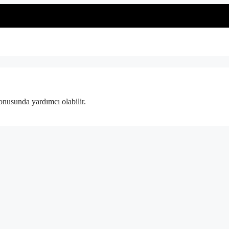
nusunda yardımcı olabilir.