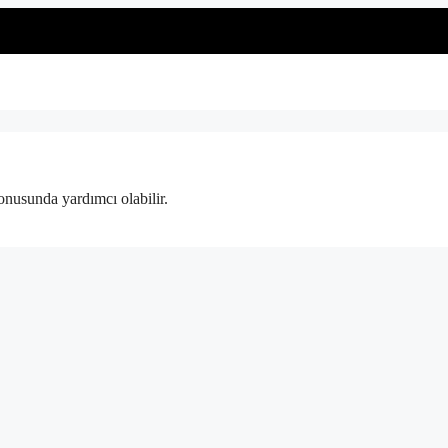
nusunda yardımcı olabilir.