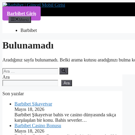
İçeriğe
atla
Barbibet Giriş
Menü
Barbibet
Bulunamadı
Aradığınız sayfa bulunamadı. Belki arama kutusu aradığınızı bulma ko
için
ara
Ara
Ara
Son yazılar
Barbibet Şikayetvar
Mayıs 18, 2026
Barbibet Şikayetvar bahis ve casino dünyasında sıkça
karşılaşılan bir konu. Bahis severler…
Barbibet Casino Bonusu
Mayıs 18, 2026