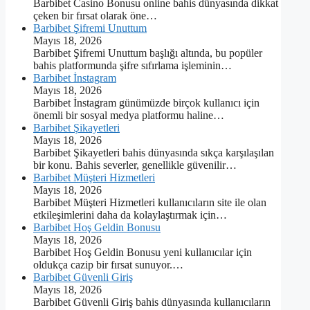
Barbibet Casino Bonusu online bahis dünyasında dikkat
çeken bir fırsat olarak öne…
Barbibet Şifremi Unuttum
Mayıs 18, 2026
Barbibet Şifremi Unuttum başlığı altında, bu popüler
bahis platformunda şifre sıfırlama işleminin…
Barbibet İnstagram
Mayıs 18, 2026
Barbibet İnstagram günümüzde birçok kullanıcı için
önemli bir sosyal medya platformu haline…
Barbibet Şikayetleri
Mayıs 18, 2026
Barbibet Şikayetleri bahis dünyasında sıkça karşılaşılan
bir konu. Bahis severler, genellikle güvenilir…
Barbibet Müşteri Hizmetleri
Mayıs 18, 2026
Barbibet Müşteri Hizmetleri kullanıcıların site ile olan
etkileşimlerini daha da kolaylaştırmak için…
Barbibet Hoş Geldin Bonusu
Mayıs 18, 2026
Barbibet Hoş Geldin Bonusu yeni kullanıcılar için
oldukça cazip bir fırsat sunuyor.…
Barbibet Güvenli Giriş
Mayıs 18, 2026
Barbibet Güvenli Giriş bahis dünyasında kullanıcıların