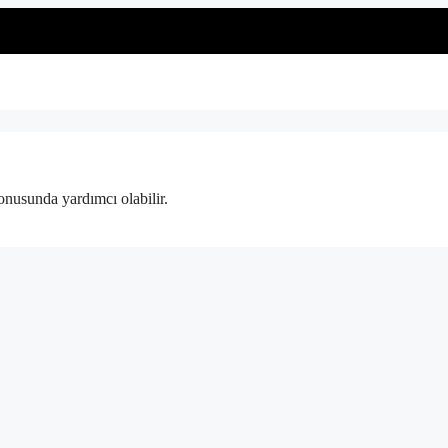
nusunda yardımcı olabilir.