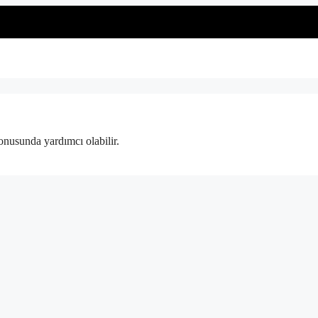
nusunda yardımcı olabilir.