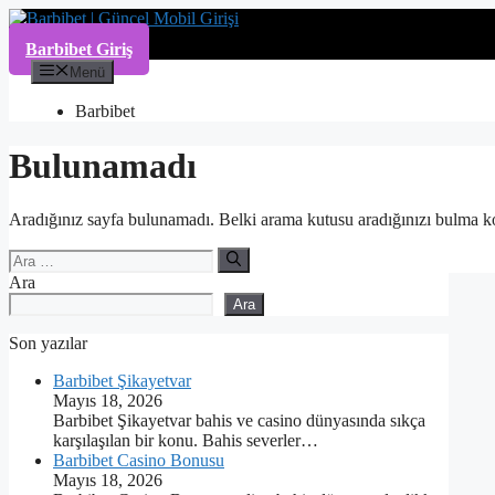
İçeriğe
atla
Barbibet Giriş
Menü
Barbibet
Bulunamadı
Aradığınız sayfa bulunamadı. Belki arama kutusu aradığınızı bulma ko
için
ara
Ara
Ara
Son yazılar
Barbibet Şikayetvar
Mayıs 18, 2026
Barbibet Şikayetvar bahis ve casino dünyasında sıkça
karşılaşılan bir konu. Bahis severler…
Barbibet Casino Bonusu
Mayıs 18, 2026