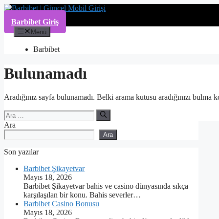
İçeriğe
atla
Barbibet Giriş
Menü
Barbibet
Bulunamadı
Aradığınız sayfa bulunamadı. Belki arama kutusu aradığınızı bulma ko
için
ara
Ara
Ara
Son yazılar
Barbibet Şikayetvar
Mayıs 18, 2026
Barbibet Şikayetvar bahis ve casino dünyasında sıkça
karşılaşılan bir konu. Bahis severler…
Barbibet Casino Bonusu
Mayıs 18, 2026