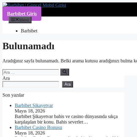
İçeriğe
atla
Barbibet Giriş
Menü
Barbibet
Bulunamadı
Aradığınız sayfa bulunamadı. Belki arama kutusu aradığınızı bulma ko
için
ara
Ara
Ara
Son yazılar
Barbibet Şikayetvar
Mayıs 18, 2026
Barbibet Şikayetvar bahis ve casino dünyasında sıkça
karşılaşılan bir konu. Bahis severler…
Barbibet Casino Bonusu
Mayıs 18, 2026