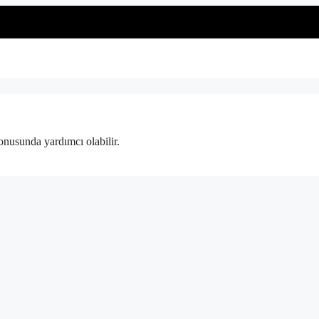
nusunda yardımcı olabilir.